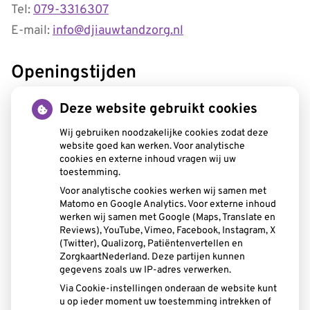
Tel:
079-3316307
E-mail:
info@djiauwtandzorg.nl
Openingstijden
tot
Maandag:
08.30
- 12.00
Deze website gebruikt cookies
tot
13.00
- 17.00
tot
Dinsdag:
08.30
- 12.00
Wij gebruiken noodzakelijke cookies zodat deze
tot
website goed kan werken. Voor analytische
13.00
- 17.00
cookies en externe inhoud vragen wij uw
tot
Woensdag:
08.30
- 12.00
toestemming.
tot
13.00
- 17.00
Voor analytische cookies werken wij samen met
tot
Donderdag:
08.30
- 12.00
Matomo en Google Analytics. Voor externe inhoud
tot
13.00
- 17.00
werken wij samen met Google (Maps, Translate en
tot
Vrijdag:
08.30
- 12.00
Reviews), YouTube, Vimeo, Facebook, Instagram, X
tot
13.00
- 17.00
(Twitter), Qualizorg, Patiëntenvertellen en
ZorgkaartNederland. Deze partijen kunnen
gegevens zoals uw IP-adres verwerken.
Aangesloten bij:
Via Cookie-instellingen onderaan de website kunt
u op ieder moment uw toestemming intrekken of