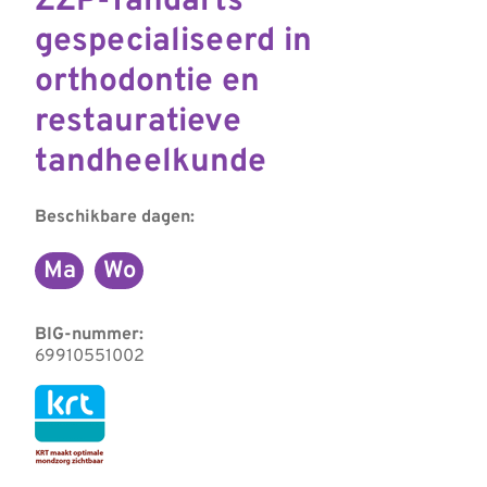
ZZP-Tandarts
gespecialiseerd in
orthodontie en
restauratieve
tandheelkunde
Beschikbare dagen:
Ma
Wo
Maandag
Woensdag
BIG-nummer:
69910551002