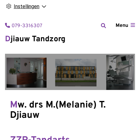
Instellingen
Tel:
Menu
079-3316307
Djiauw Tandzorg
Mw. drs M.(Melanie) T.
Djiauw