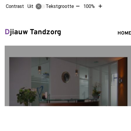
Tekst
Tekst
Contrast
Tekstgrootte
100%
Uit
verkleinen
vergroten
met
met
Hoofdm
10%
10%
Djiauw Tandzorg
HOM