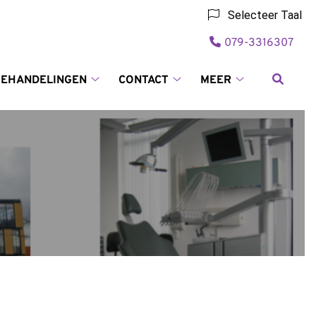
Selecteer Taal
Tel:
079-3316307
BEHANDELINGEN
CONTACT
MEER
ven
Behandelingen
Contact
Meer
enu
submenu
submenu
submenu