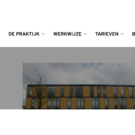
enu
E
DE PRAKTIJK
WERKWIJZE
TARIEVEN
De
Werkwijze
Tarie
Praktijk
submenu
subm
submenu