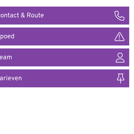
ontact & Route
ar
poed
Team
arieven